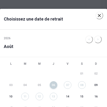
Choisissez une date de retrait
ponible le 6 août 2026
2026
Août
endrier
L
M
M
J
V
S
D
01
02
03
04
05
06
07
08
09
10
11
12
13
14
15
16