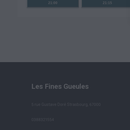
21:00
21:15
Les Fines Gueules
5 rue Gustave Doré Strasbourg, 67000
0388321554