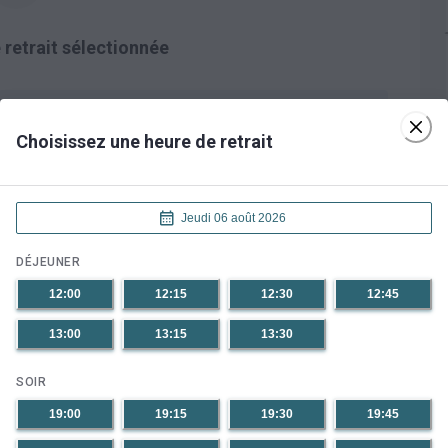
retrait sélectionnée
Choisissez une heure de retrait
Jeudi 06 août 2026
12:30
12:45
DÉJEUNER
12:00
12:15
12:30
12:45
13:30
13:00
13:15
13:30
19:30
19:45
SOIR
19:00
19:15
19:30
19:45
20:30
20:45