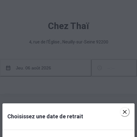
Chez Thaï
4, rue de l'Église
,
Neuilly-sur-Seine
92200
Jeu. 06 août 2026
--:--
Choisissez une date de retrait